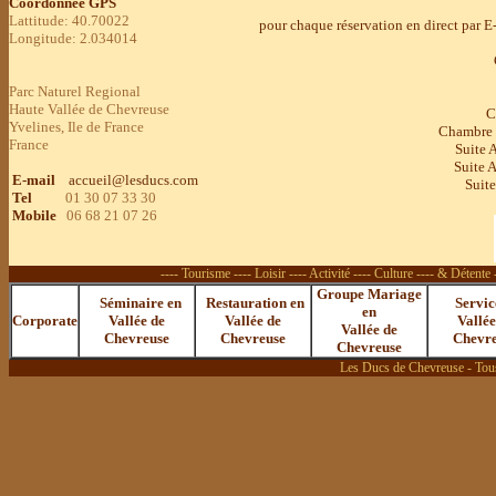
Coordonnée GPS
Lattitude: 40.70022
pour chaque réservation en direct par E-
Longitude: 2.034014
Parc Naturel Regional
Haute Vallée de Chevreuse
C
Yvelines, Ile de France
Chambre S
France
Suite 
Suite A
E-mail
accueil@lesducs.com
Suite
Tel
01 30 07 33 30
Mobile
06 68 21 07 26
---- Tourisme ---- Loisir ---- Activité ---- Culture ---- & Détent
Groupe Mariage
Séminaire en
Restauration en
Servic
en
Corporate
Vallée de
Vallée de
Vallée
Vallée de
Chevreuse
Chevreuse
Chevr
Chevreuse
Les Ducs de Chevreuse - Tous d