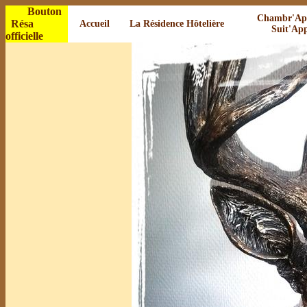
Bouton
Chambr'Ap
Résa
Accueil
La Résidence Hôtelière
Suit'App
officielle